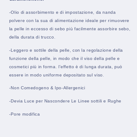
Powder
Powder
Con
Con
-Olio di assorbimento e di impostazione, da nanda
Soffio
Soffio
polvere con la sua di alimentazione ideale per rimuovere
Liscia
Liscia
Viso
Viso
la pelle in eccesso di sebo più facilmente assorbire sebo,
Trucco
Trucco
della durata di trucco.
Prodotti
Prodotti
di
di
-Leggero e sottile della pelle, con la regolazione della
base
base
funzione della pelle, in modo che il viso della pelle e
Impermeabile
Impermeabile
cosmetici più in forma. l'effetto è di lunga durata, può
Cipria
Cipria
In
In
essere in modo uniforme depositato sul viso.
Polvere
Polvere
-Non Comedogeno & Ipo-Allergenici
-Devia Luce per Nascondere Le Linee sottili e Rughe
-Pore modifica