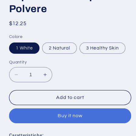
Polvere
Regular
$12.25
price
Colore
1 White
2 Natural
3 Healthy Skin
Quantity
Decrease
Increase
quantity
quantity
for
for
BY
BY
Add to cart
NANDA
NANDA
3
3
Buy it now
Colore
Colore
Translucent
Translucent
Pressed
Pressed
Caratteristiche: