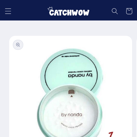
Skip to
content
Cart
Skip to
product
information