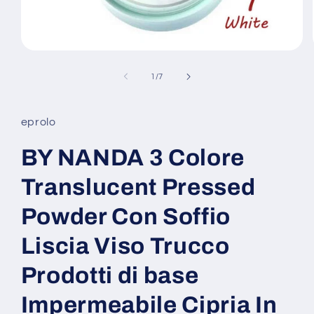
Open
media
1
of
1
/
7
in
modal
eprolo
BY NANDA 3 Colore
Translucent Pressed
Powder Con Soffio
Liscia Viso Trucco
Prodotti di base
Impermeabile Cipria In